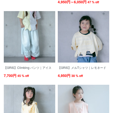
4,950円～6,050円
47 % off
【GRIS】Climbing パンツ｜アイス
【GRIS】メルTシャツ｜レモネード
7,700円
4,950円
45 % off
38 % off