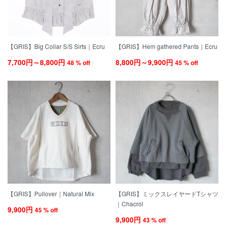
【GRIS】Big Collar S/S Sirts｜Ecru
【GRIS】Hem gathered Pants｜Ecru
7,700円～8,800円
8,800円～9,900円
48 % off
45 % off
【GRIS】Pullover｜Natural Mix
【GRIS】ミックスレイヤードTシャツ
｜Chacrol
9,900円
45 % off
9,900円
43 % off