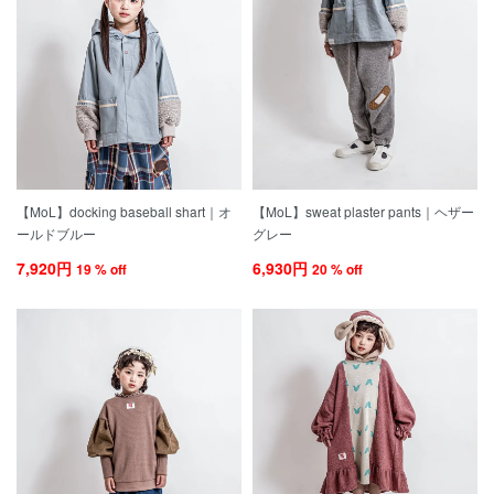
【MoL】docking baseball shart｜オ
【MoL】sweat plaster pants｜ヘザー
ールドブルー
グレー
7,920円
6,930円
19 % off
20 % off