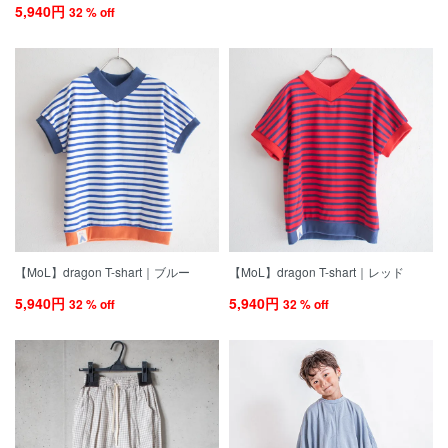
5,940円
32 % off
【MoL】dragon T-shart｜ブルー
【MoL】dragon T-shart｜レッド
5,940円
5,940円
32 % off
32 % off