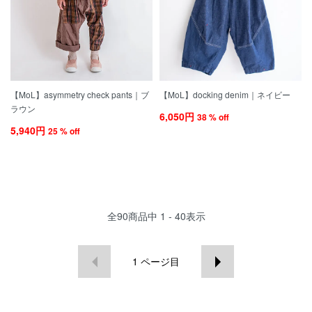
【MoL】asymmetry check pants｜ブ
【MoL】docking denim｜ネイビー
ラウン
6,050円
38 % off
5,940円
25 % off
全
90
商品中
1 - 40
表示
1
ページ目