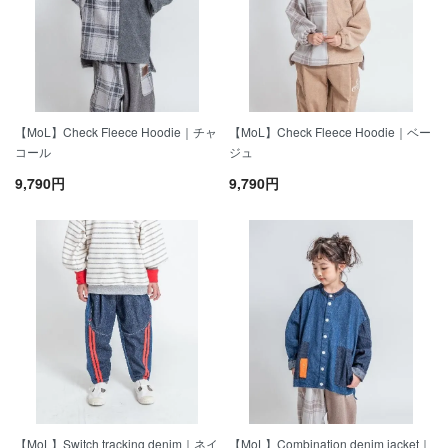
【MoL】Check Fleece Hoodie｜チャ
【MoL】Check Fleece Hoodie｜ベー
コール
ジュ
9,790円
9,790円
【MoL】Switch tracking denim｜ネイ
【MoL】Combination denim jacket｜