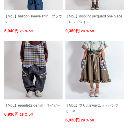
【MoL】balloon sleeve shirt｜ブラウ
【MoL】docking jacquard one piece
ン
｜レッドワイン
5,940円
9,350円
25 % off
28 % off
【MoL】epaulette denim｜ネイビー
【MoL】フリル2wayニットパンツ｜
カーキ
6,930円
29 % off
6,930円
29 % off