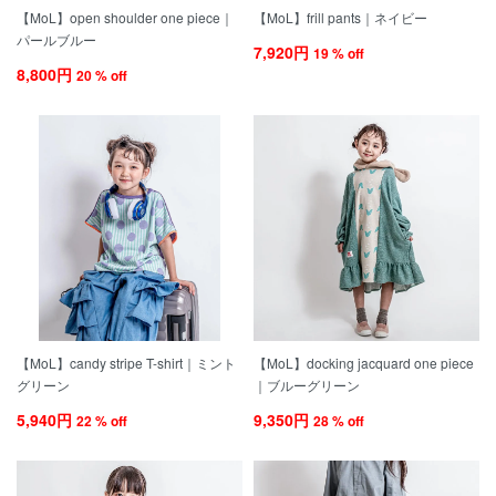
【MoL】open shoulder one piece｜
【MoL】frill pants｜ネイビー
パールブルー
7,920円
19 % off
8,800円
20 % off
【MoL】candy stripe T-shirt｜ミント
【MoL】docking jacquard one piece
グリーン
｜ブルーグリーン
5,940円
9,350円
22 % off
28 % off