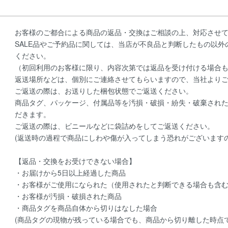
お客様のご都合による商品の返品・交換はご相談の上、対応させ
SALE品やご予約品に関しては、当店が不良品と判断したもの以
ください。
（初回利用のお客様に限り、内容次第では返品を受け付ける場合
返送場所などは、個別にご連絡させてもらいますので、当社より
ご返送の際は、お送りした梱包状態でご返送ください。
商品タグ、パッケージ、付属品等を汚損・破損・紛失・破棄され
だきます。
ご返送の際は、ビニールなどに袋詰めをしてご返送ください。
(返送時の過程で商品にしわや傷が入ってしまう恐れがございます
【返品・交換をお受けできない場合】
・お届けから5日以上経過した商品
・お客様がご使用になられた（使用されたと判断できる場合も含
・お客様が汚損・破損された商品
・商品タグを商品自体から切りはなした場合
(商品タグの現物が残っている場合でも、商品から切り離した時点