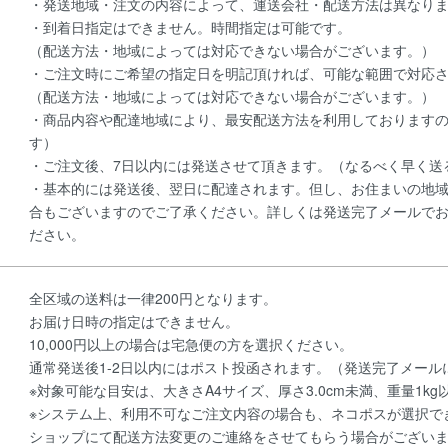
・発送地域・注文の内容によって、運送会社・配送方法は異なり
・到着日指定はできません。時間指定は可能です。
（配送方法・地域によっては対応できない場合がございます。）
・ご注文時にご希望の指定日を明記頂ければ、可能な範囲で対応
（配送方法・地域によっては対応できない場合がございます。）
・商品内容や配達地域により、最安配送方法を利用しております
す）
・ご注文後、7日以内には発送させて頂きます。（なるべく早く送
・基本的には発送後、翌日に配達されます。但し、お住まいの地域
合もございますのでご了承ください。詳しくは発送完了メールで
ださい。
全区域の送料は一律200円となります。
お届け日時の指定はできません。
10,000円以上の場合は宅急便の方を選択ください。
通常発送後1-2日以内にはポスト投函されます。（発送完了メー
※対象可能な目安は、大きさA4サイズ、厚さ3.0cm未満、重量1kg
※システム上、利用不可なご注文内容の場合も、ネコポスが選択で
ショップにて配送方法変更のご連絡をさせてもらう場合がござい