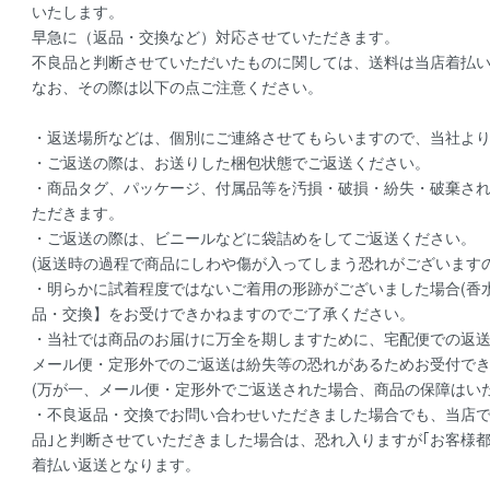
いたします。
早急に（返品・交換など）対応させていただきます。
不良品と判断させていただいたものに関しては、送料は当店着払
なお、その際は以下の点ご注意ください。
・返送場所などは、個別にご連絡させてもらいますので、当社よ
・ご返送の際は、お送りした梱包状態でご返送ください。
・商品タグ、パッケージ、付属品等を汚損・破損・紛失・破棄さ
ただきます。
・ご返送の際は、ビニールなどに袋詰めをしてご返送ください。
(返送時の過程で商品にしわや傷が入ってしまう恐れがございます
・明らかに試着程度ではないご着用の形跡がございました場合(香
品・交換】をお受けできかねますのでご了承ください。
・当社では商品のお届けに万全を期しますために、宅配便での返
メール便・定形外でのご返送は紛失等の恐れがあるためお受付で
(万が一、メール便・定形外でご返送された場合、商品の保障はい
・不良返品・交換でお問い合わせいただきました場合でも、当店で
品｣と判断させていただきました場合は、恐れ入りますが｢お客様
着払い返送となります。