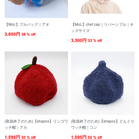
【MoL】プルバッグ｜アオ
【MoL】chef cap｜リバーシブル｜キ
ッズサイズ
3,850円
39 % off
3,300円
33 % off
(取扱終了のため)【shapox】リンゴワ
(取扱終了のため)【shapox】どんぐり
ッチ帽｜アカ
ワッチ帽｜コン
1,595円
1,595円
50 % off
50 % off