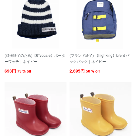
(取扱終了のため)【6°vocale】ボーダ
(ブランド終了) 【highking】brent バ
ーワッチ｜ネイビー
ックパック｜ネイビー
693円
2,695円
73 % off
50 % off