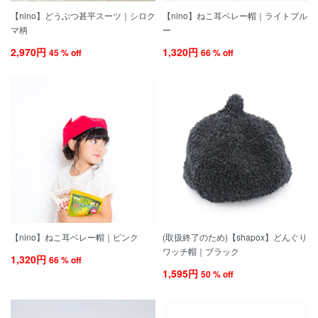
【nino】どうぶつ甚平スーツ｜シロク
【nino】ねこ耳ベレー帽｜ライトブル
マ柄
ー
2,970円
1,320円
45 % off
66 % off
【nino】ねこ耳ベレー帽｜ピンク
(取扱終了のため)【shapox】どんぐり
ワッチ帽｜ブラック
1,320円
66 % off
1,595円
50 % off