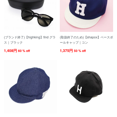
(ブランド終了)【highking】find グラ
(取扱終了のため)【shapox】ベースボ
ス｜ブラック
ールキャップ｜コン
1,408円
1,375円
60 % off
50 % off