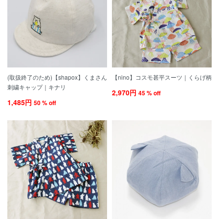
(取扱終了のため)【shapox】くまさん
【nino】コスモ甚平スーツ｜くらげ柄
刺繍キャップ｜キナリ
2,970円
45 % off
1,485円
50 % off