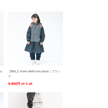
ブル
【MoL】snow rabbit one piece｜ブラッ
ク
9,900円
24 % off