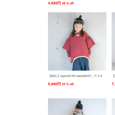
4,950円
38 % off
【MoL】layered frill sweatshirt｜アズキ
【
5,940円
7
32 % off