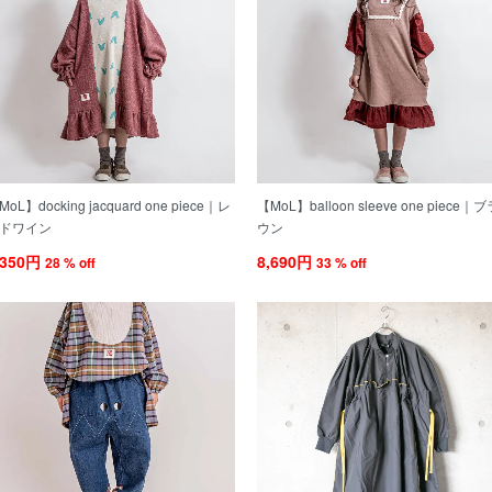
MoL】docking jacquard one piece｜レ
【MoL】balloon sleeve one piece｜
ドワイン
ウン
,350円
8,690円
28 % off
33 % off