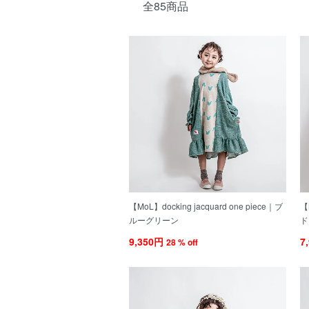
全85商品
【MoL】docking jacquard one piece｜ブ
【
ルーグリーン
ド
9,350円
7
28 % off