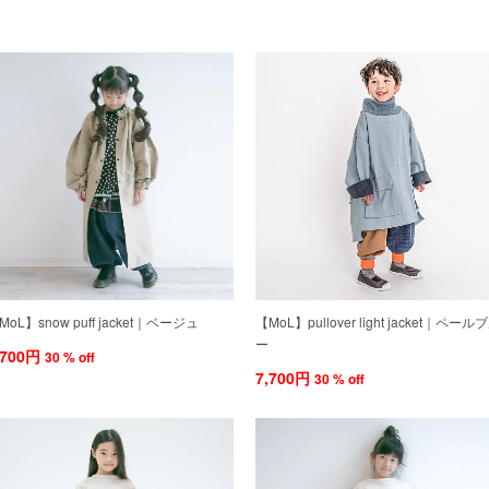
MoL】snow puff jacket｜ベージュ
【MoL】pullover light jacket｜ペール
ー
,700円
30 % off
7,700円
30 % off