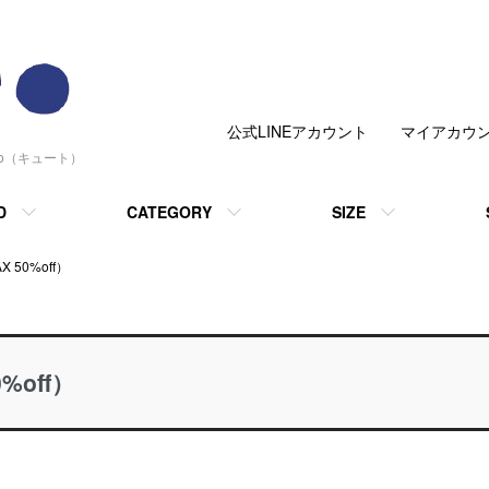
公式LINEアカウント
マイアカウ
to（キュート）
D
CATEGORY
SIZE
 50%off）
%off）