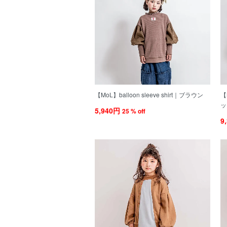
【MoL】balloon sleeve shirt｜ブラウン
【
ッ
5,940円
25 % off
9