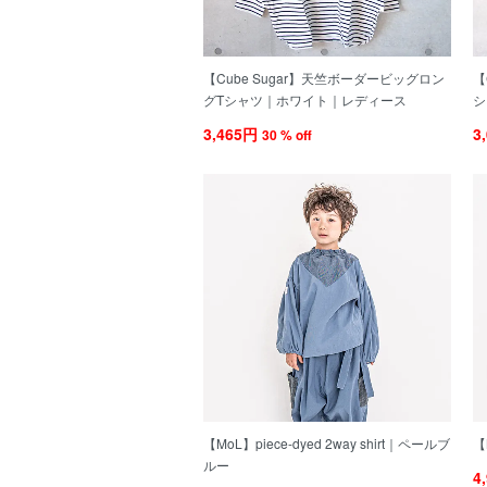
【Cube Sugar】天竺ボーダービッグロン
【
グTシャツ｜ホワイト｜レディース
シ
3,465円
3
30 % off
【MoL】piece-dyed 2way shirt｜ペールブ
【
ルー
4