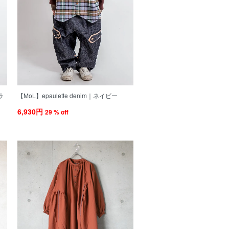
ブラ
【MoL】epaulette denim｜ネイビー
6,930円
29 % off