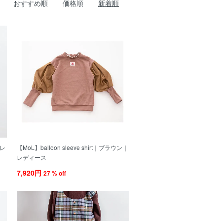
おすすめ順
価格順
新着順
グレ
【MoL】balloon sleeve shirt｜ブラウン｜
レディース
7,920円
27 % off