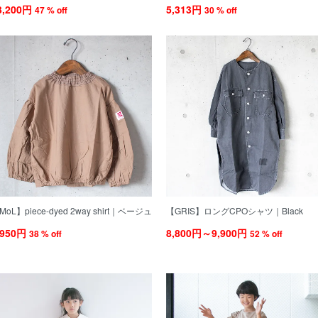
3,200円
5,313円
47 % off
30 % off
MoL】piece-dyed 2way shirt｜ベージュ
【GRIS】ロングCPOシャツ｜Black
,950円
8,800円～9,900円
38 % off
52 % off