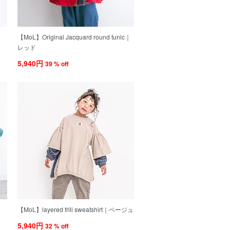
【MoL】Original Jacquard round tunic｜
レッド
5,940円
39 % off
【MoL】layered frill sweatshirt｜ベージュ
5,940円
32 % off