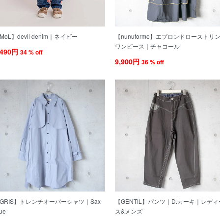
MoL】devil denim｜ネイビー
【nunuforme】エプロンドローストリ
ワンピース｜チャコール
,490円
34 % off
9,900円
36 % off
GRIS】トレンチオーバーシャツ｜Sax
【GENTIL】パンツ｜D.カーキ｜レディ
ue
ス&メンズ