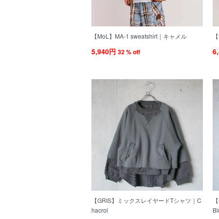
【MoL】MA-1 sweatshirt｜キャメル
【
5,940円
6
32 % off
【GRIS】ミックスレイヤードTシャツ｜C
【
hacrol
Bl