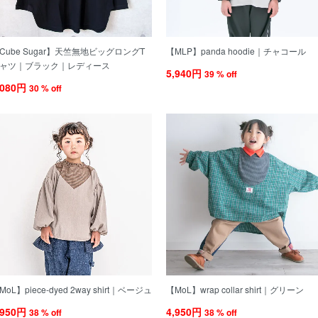
Cube Sugar】天竺無地ビッグロングT
【MLP】panda hoodie｜チャコール
ャツ｜ブラック｜レディース
5,940円
39 % off
,080円
30 % off
MoL】piece-dyed 2way shirt｜ベージュ
【MoL】wrap collar shirt｜グリーン
,950円
4,950円
38 % off
38 % off