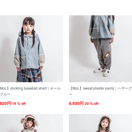
MoL】docking baseball shart｜オール
【MoL】sweat plaster pants｜ヘザー
ブルー
ー
,920円
6,930円
19 % off
20 % off