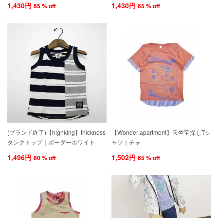
1,430円
1,430円
65 % off
65 % off
(ブランド終了)【highking】thickness
【Wonder apartment】天竺宝探しTシ
タンクトップ｜ボーダーホワイト
ャツ｜チャ
1,496円
1,502円
60 % off
65 % off