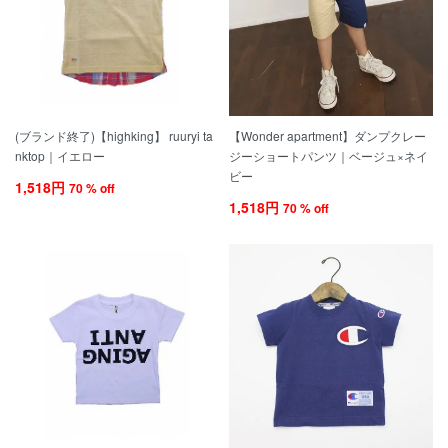
(ブランド終了)【highking】 ruuryi ta
【Wonder apartment】ダンプクレー
nktop｜イエロー
ジーショートパンツ｜ベージュ×ネイ
ビー
1,518円
70 % off
1,518円
70 % off