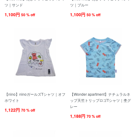
ツ｜サンド
ツ｜ブルー
1,100円
1,100円
50 % off
50 % off
【nino】ninoガールズTシャツ｜オフ
【Wonder apartment】ナチュラルネ
ホワイト
ップ天竺トリップロゴTシャツ｜杢グ
レー
1,122円
70 % off
1,188円
70 % off