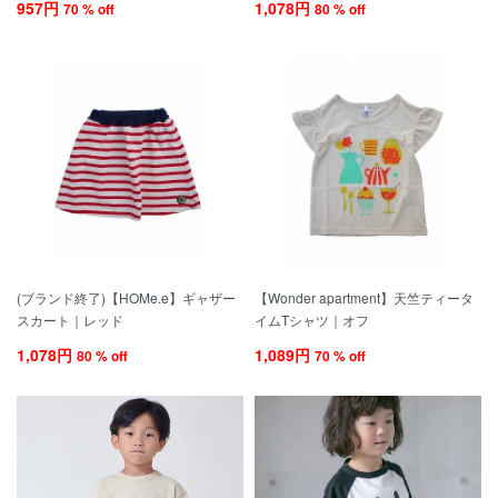
957円
1,078円
70 % off
80 % off
(ブランド終了)【HOMe.e】ギャザー
【Wonder apartment】天竺ティータ
スカート｜レッド
イムTシャツ｜オフ
1,078円
1,089円
80 % off
70 % off