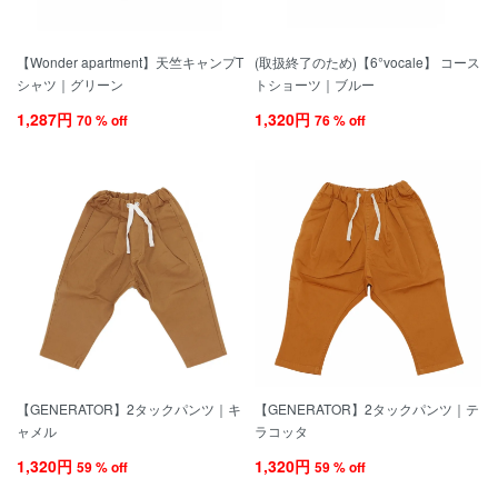
【Wonder apartment】天竺キャンプT
(取扱終了のため)【6°vocale】 コース
シャツ｜グリーン
トショーツ｜ブルー
1,287円
1,320円
70 % off
76 % off
【GENERATOR】2タックパンツ｜キ
【GENERATOR】2タックパンツ｜テ
ャメル
ラコッタ
1,320円
1,320円
59 % off
59 % off