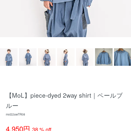
【MoL】piece-dyed 2way shirt｜ペールブ
ルー
mol22awTR08
4,950円
38 % off