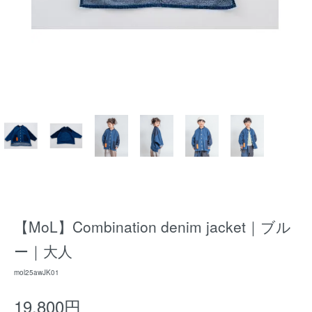
【MoL】Combination denim jacket｜ブル
ー｜大人
mol25awJK01
19,800円